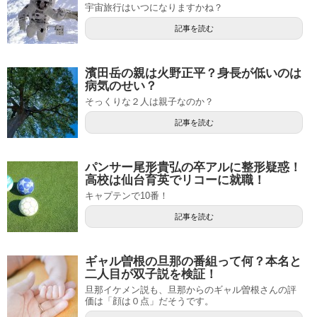
宇宙旅行はいつになりますかね？
記事を読む
濱田岳の親は火野正平？身長が低いのは
病気のせい？
そっくりな２人は親子なのか？
記事を読む
パンサー尾形貴弘の卒アルに整形疑惑！
高校は仙台育英でリコーに就職！
キャプテンで10番！
記事を読む
ギャル曽根の旦那の番組って何？本名と
二人目が双子説を検証！
旦那イケメン説も、旦那からのギャル曽根さんの評
価は「顔は０点」だそうです。