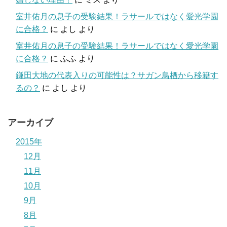
室井佑月の息子の受験結果！ラサールではなく愛光学園
に合格？
に
よし
より
室井佑月の息子の受験結果！ラサールではなく愛光学園
に合格？
に
ふふ
より
鎌田大地の代表入りの可能性は？サガン鳥栖から移籍す
るの？
に
よし
より
アーカイブ
2015年
12月
11月
10月
9月
8月