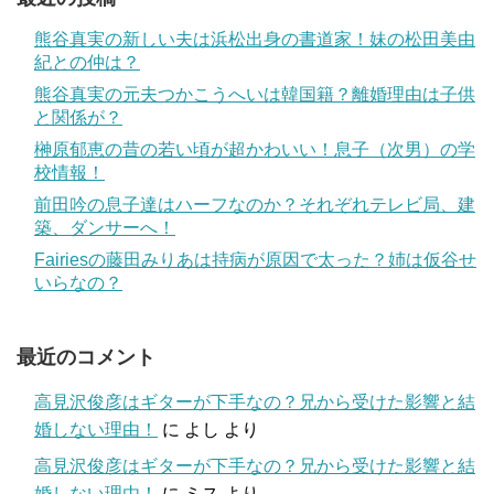
熊谷真実の新しい夫は浜松出身の書道家！妹の松田美由
紀との仲は？
熊谷真実の元夫つかこうへいは韓国籍？離婚理由は子供
と関係が？
榊原郁恵の昔の若い頃が超かわいい！息子（次男）の学
校情報！
前田吟の息子達はハーフなのか？それぞれテレビ局、建
築、ダンサーへ！
Fairiesの藤田みりあは持病が原因で太った？姉は仮谷せ
いらなの？
最近のコメント
高見沢俊彦はギターが下手なの？兄から受けた影響と結
婚しない理由！
に
よし
より
高見沢俊彦はギターが下手なの？兄から受けた影響と結
婚しない理由！
に
ミス
より