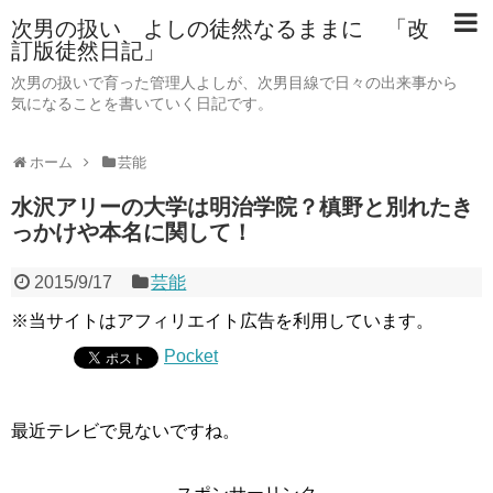
次男の扱い よしの徒然なるままに 「改
訂版徒然日記」
次男の扱いで育った管理人よしが、次男目線で日々の出来事から
気になることを書いていく日記です。
ホーム
芸能
水沢アリーの大学は明治学院？槙野と別れたき
っかけや本名に関して！
2015/9/17
芸能
※当サイトはアフィリエイト広告を利用しています。
Pocket
最近テレビで見ないですね。