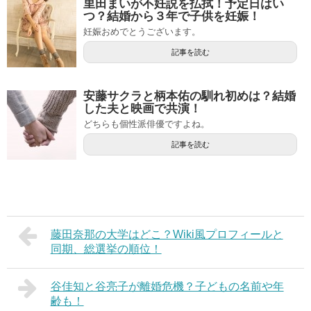
里田まいが不妊説を払拭！予定日はい
つ？結婚から３年で子供を妊娠！
妊娠おめでとうございます。
記事を読む
安藤サクラと柄本佑の馴れ初めは？結婚
した夫と映画で共演！
どちらも個性派俳優ですよね。
記事を読む
藤田奈那の大学はどこ？Wiki風プロフィールと
同期、総選挙の順位！
谷佳知と谷亮子が離婚危機？子どもの名前や年
齢も！