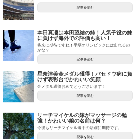
記事を読む
本田真凜は本田望結の姉！人気子役の妹
に負けず海外での評価も高い！
将来に期待ですね！平壌オリンピックには出れるの
かな？
記事を読む
星奈津美金メダル獲得！バセドウ病に負
けず表彰台でかわいい笑顔
金メダル獲得おめでとうございます！
記事を読む
リーチマイケルの嫁がマッサージの勉
強！かわいい娘の名前は何？
今後もリーチマイケル選手の活躍に期待です。
記事を読む