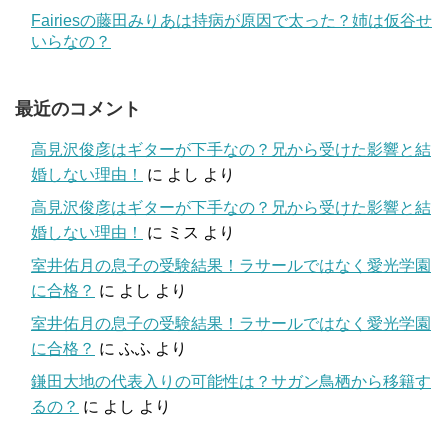
Fairiesの藤田みりあは持病が原因で太った？姉は仮谷せ
いらなの？
最近のコメント
高見沢俊彦はギターが下手なの？兄から受けた影響と結
婚しない理由！
に
よし
より
高見沢俊彦はギターが下手なの？兄から受けた影響と結
婚しない理由！
に
ミス
より
室井佑月の息子の受験結果！ラサールではなく愛光学園
に合格？
に
よし
より
室井佑月の息子の受験結果！ラサールではなく愛光学園
に合格？
に
ふふ
より
鎌田大地の代表入りの可能性は？サガン鳥栖から移籍す
るの？
に
よし
より