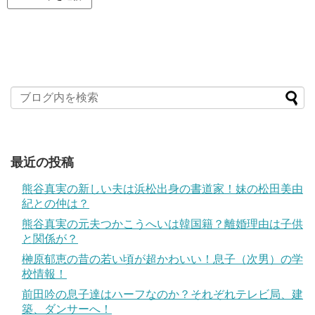
最近の投稿
熊谷真実の新しい夫は浜松出身の書道家！妹の松田美由
紀との仲は？
熊谷真実の元夫つかこうへいは韓国籍？離婚理由は子供
と関係が？
榊原郁恵の昔の若い頃が超かわいい！息子（次男）の学
校情報！
前田吟の息子達はハーフなのか？それぞれテレビ局、建
築、ダンサーへ！